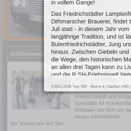
in vollem Gange!
Das Friedrichstädter Lampionfe
Dithmarscher Brauerei, findet 
Juli statt - in diesem Jahr vom 
langjährige Tradition, und ist
Butenfriedrichstädter, Jung un
hinaus. Zwischen Giebeln und
W
illkommen
die Wege, den historischen M
an allen drei Tagen kann zu Li
Steigen Sie ein - wir f
und die R.SH-Erlebniswelt biet
wohin Sie wollen.
besonders für Klein. Wer sich 
©2011-2026 Taxi 500 - Blume & Claußen oHG
noch nicht ausgetobt hat, kan
Wir sind Ihr Taxi-Unter
Friedrichstadt und Umg
Sparkasse malen und basteln.
Spezialist für Krankenfa
Der Sonntagmorgen beginnt mi
Schauen Sie sich um au
Brücke. Schnäppchenjäger und
neuen Internetseite.
Wir freuen uns auf Sie!
bis 18:00 Uhr fündig. Währendd