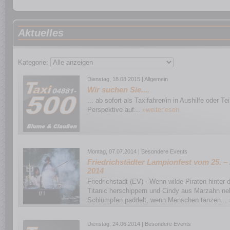
allerhand buntes Programm zu
Unangefochtener Höhepunkt a
A
ktuelles
Lampionfahrt durch die Friedr
werden die Besucher so schnel
Menschen säumen die Grachte
Kategorie:
Straßen. Die Grachtenboote w
Dienstag, 18.08.2015 | Allgemein
beschallen die Wasserwege un
Wir suchen Sie....
garantiert! Die Friedrichstädt
... ab sofort als Taxifahrer/in in Aushilfe oder Tei
Perspektive auf...
»weiterlesen
Sichtplätze vor ihren Häuser
sind weit geöffnet, Klappstüh
nichts zu verpassen. Wenn die 
Montag, 07.07.2014 | Besondere Events
Liebevoll geschmückte Boote, 
Friedrichstädter Lampionfest vom 25. – 2
Licht und grandiosen Ideen tu
2014
Applaus und Beifallsrufen. Gr
Friedrichstadt (EV) - Wenn wilde Piraten hinter 
Titanic herschippern und Cindy aus Marzahn n
bringen die Menschen zum Ju
Schlümpfen paddelt, wenn Menschen tanzen...
vielfältigen Ideen der Bootsbau
belohnt werden. Den drei best
Dienstag, 24.06.2014 | Besondere Events